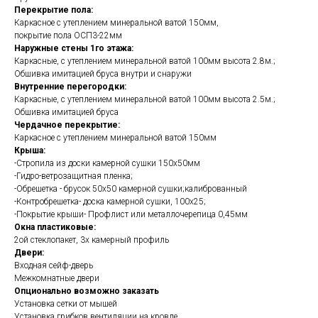
Перекрытие пола:
Каркасное с утеплением минеральной ватой 150мм,
покрытие пола ОСП3-22мм
Наружные стены 1го этажа:
Каркасные, с утеплением минеральной ватой 100мм высота 2.8м.;
Обшивка имитацией бруса внутри и снаружи
Внутренние перегородки:
Каркасные, с утеплением минеральной ватой 100мм высота 2.5м.;
Обшивка имитацией бруса
Чердачное перекрытие:
Каркасное с утеплением минеральной ватой 150мм
Крыша:
-Стропила из доски камерной сушки 150х50мм
-Гидро-ветрозащитная пленка;
-Обрешетка - брусок 50х50 камерной сушки;калиброванный
-Контробрешетка- доска камерной сушки, 100х25;
-Покрытие крыши- Профлист или металлочерепица 0,45мм
Окна пластиковые:
2ой стеклопакет, 3х камерный профиль
Двери:
Входная сейф-дверь
Межкомнатные двери
Опционально возможно заказать
Установка сетки от мышей
Установка грибков вентиляции на кровле