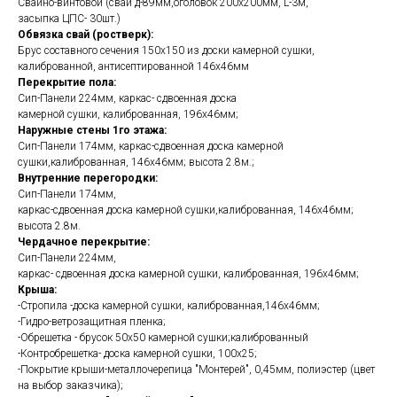
Свайно-винтовой (сваи д-89мм,оголовок 200х200мм, L-3м,
засыпка ЦПС- 30шт.)
Обвязка свай (ростверк):
Брус составного сечения 150х150 из доски камерной сушки,
калиброванной, антисептированной 146х46мм
Перекрытие пола:
Сип-Панели 224мм, каркас- сдвоенная доска
камерной сушки, калиброванная, 196х46мм;
Наружные стены 1го этажа:
Сип-Панели 174мм, каркас-сдвоенная доска камерной
сушки,калиброванная, 146х46мм; высота 2.8м.;
Внутренние перегородки:
Сип-Панели 174мм,
каркас-сдвоенная доска камерной сушки,калиброванная, 146х46мм;
высота 2.8м.
Чердачное перекрытие:
Сип-Панели 224мм,
каркас- сдвоенная доска камерной сушки, калиброванная, 196х46мм;
Крыша:
-Стропила -доска камерной сушки, калиброванная,146х46мм;
-Гидро-ветрозащитная пленка;
-Обрешетка - брусок 50х50 камерной сушки;калиброванный
-Контробрешетка- доска камерной сушки, 100х25;
-Покрытие крыши-металлочерепица "Монтерей", 0,45мм, полиэстер (цвет
на выбор заказчика);